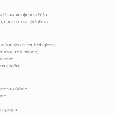
ό λευκό και φυσικό ξύλο
τή, πρακτική και φιλόξενη
ουλαπιών (τύπου high gloss)
καπλαμά ή laminate)
ν τοίχο
 και λαβές
στα ντουλάπια
ate
φινίρισμα