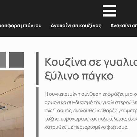
ροσφορά μπάνιου
Ανακαίνιση κουζίνας
Ανακαίνισ
bnb
Design
Κουζίνα σε γυαλι
ξύλινο πάγκο
Η συγκεκριμένη σύνθεση εκφράζει μια κ
αρμονικό συνδυασμό του γυαλιστερού λε
σχεδιασμός ακολουθεί καθαρές γεωμετρ
τάξης, ευρυχωρίας και πολυτέλειας, ιδα
κατοικίες με περιορισμένο φωτισμό.