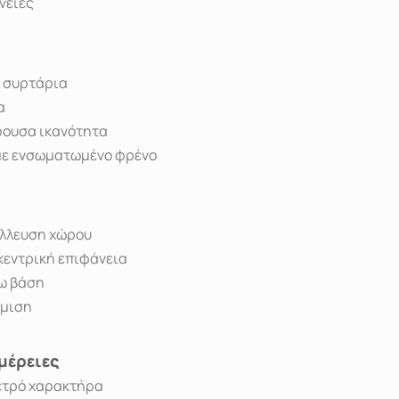
νειες
ι συρτάρια
α
ρουσα ικανότητα
με ενσωματωμένο φρένο
άλλευση χώρου
κεντρική επιφάνεια
τω βάση
θμιση
μέρειες
ετρό χαρακτήρα