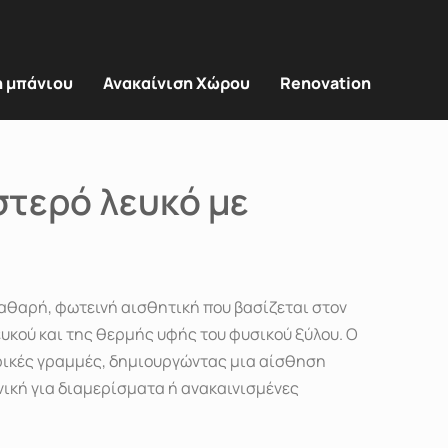
η μπάνιου
Ανακαίνιση Χώρου
Renovation
στερό λευκό με
αθαρή, φωτεινή αισθητική που βασίζεται στον
υκού και της θερμής υφής του φυσικού ξύλου. Ο
ικές γραμμές, δημιουργώντας μια αίσθηση
νική για διαμερίσματα ή ανακαινισμένες