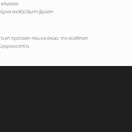
 κάγκελο
έρνα ανοξείδωτη βρύση
κτική πρόταση που ενισχύει την αίσθηση
ύγχρονο σπίτι.