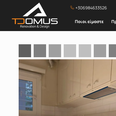
+306984633526
Ποιοι είμαστε
Π
Επικοινωνία
Air