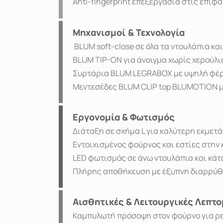
Anti-fingerprint επεξεργασία στις επιφά
Μηχανισμοί & Τεχνολογία
BLUM soft-close σε όλα τα ντουλάπια κα
BLUM TIP-ON για άνοιγμα χωρίς χερούλι
Συρτάρια BLUM LEGRABOX με υψηλή φέ
Μεντεσέδες BLUM CLIP top BLUMOTION 
Εργονομία & Φωτισμός
Διάταξη σε σχήμα L για καλύτερη εκμετ
Εντοιχισμένος φούρνος και εστίες στην 
LED φωτισμός σε άνω ντουλάπια και κά
Πλήρης αποθήκευση με έξυπνη διαρρύ
Αισθητικές & Λειτουργικές Λεπτο
Καμπυλωτή πρόσοψη στον φούρνο για ρ