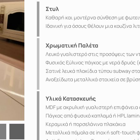
Στυλ
Καθαρή και μοντέρνα σύνθεση με φωτειν
Ιδανική για όσους θέλουν μια κουζίνα λι
Χρωματική Παλέτα
Λευκό γυαλιστερό στις προσόψεις των ντ
Φυσικός ξύλινος πάγκος με νερά δρυός (
Σατινέ λευκά πλακίδια τύπου subway στο
Ανοξείδωτα μεταλλικά στοιχεία σε βρύση
Υλικά Κατασκευής
MDF με ακρυλική γυαλιστερή επιφάνεια 
Πάγκος από φυσικό καπλαμά ή HPL lamin
Κεραμικά ή πορσελάνινα πλακάκια
Μεταλλικά πόμολα σε inox ή soft-touch 